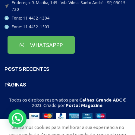
Endereço: R. Marília, 145 - Vila Vilma, Santo André - SP, 09015-
720
Fone: 11 4432-1204
Fone: 11 4432-1503
WHATSAPPP
POSTS RECENTES
PÁGINAS
Todos os direitos reservados para
Calhas Grande ABC
©
2023. Criado por
Portal Magazine
.
Utilizamos cookies para melhorar a sua experiência no
Casa
Blog
Loja
Contato
nosso website. Ao navegar neste website, concorda com