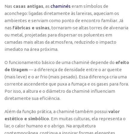
Nas
casas antigas
, as
chaminés
eram símbolos de
aconchego: ligadas diretamente às lareiras, aqueciam os
ambientes e serviam como ponto de encontro familiar. Já
nas
fábricas e usinas
, tornaram-se altas torres de alvenaria
ou metal, projetadas para dispersar os poluentes em
camadas mais altas da atmosfera, reduzindo o impacto
imediato na área próxima.
O funcionamento básico de uma chaminé depende do
efeito
de tiragem
— a diferença de densidade entre o ar quente
(mais leve) e o ar frio (mais pesado). Essa diferença cria uma
corrente ascendente que puxa a fumaça e os gases para fora.
Por isso, a altura e o diâmetro da chaminé influenciam
diretamente sua eficiência.
Além da função prática, a chaminé também possui
valor
estético e simbólico
. Em muitas culturas, ela representa o
lar, o calor humano e o abrigo. Na arquitetura
contemporânea, continua a inspirar formas elegantes,