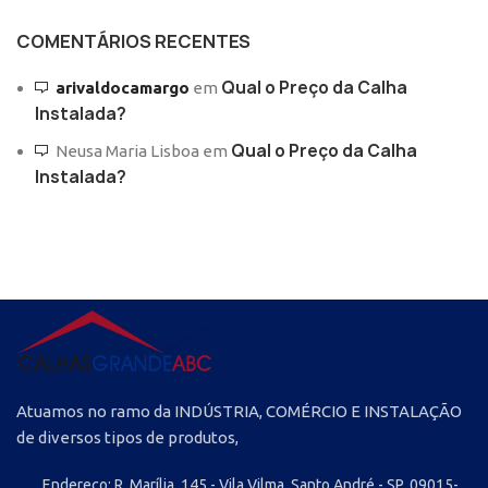
COMENTÁRIOS RECENTES
Qual o Preço da Calha
arivaldocamargo
em
Instalada?
Qual o Preço da Calha
Neusa Maria Lisboa
em
Instalada?
Atuamos no ramo da INDÚSTRIA, COMÉRCIO E INSTALAÇÃO
de diversos tipos de produtos,
Endereço: R. Marília, 145 - Vila Vilma, Santo André - SP, 09015-