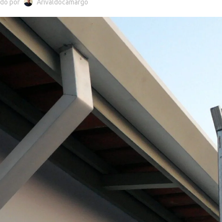
do por
Arivaldocamargo