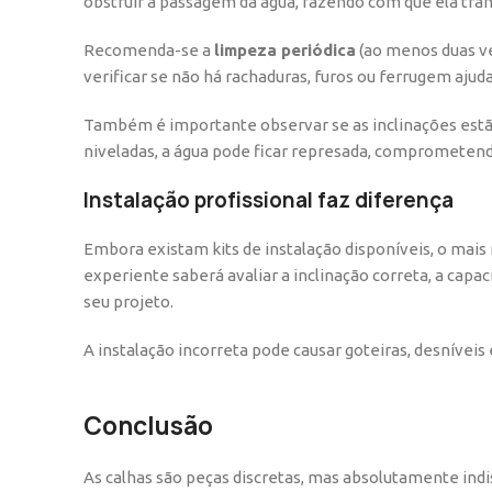
obstruir a passagem da água, fazendo com que ela tra
Recomenda-se a
limpeza periódica
(ao menos duas ve
verificar se não há rachaduras, furos ou ferrugem ajud
Também é importante observar se as inclinações estã
niveladas, a água pode ficar represada, comprometendo
Instalação profissional faz diferença
Embora existam kits de instalação disponíveis, o mai
experiente saberá avaliar a inclinação correta, a capa
seu projeto.
A instalação incorreta pode causar goteiras, desnívei
Conclusão
As calhas são peças discretas, mas absolutamente indi