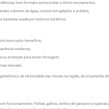
sidências, tem formato semicircular e ótimo escoamento;
randes volumes de água, comum em galpões e prédios;
do bastante usada por motivos estéticos.
e com bom custo-benefício;
aparência moderna;
ra ou proteção para evitar ferrugem;
mais elevado.
rquitetônico, da intensidade das chuvas na região, do orçamento d
 bom funcionamento. Folhas, galhos, ninhos de pássaros e sujeira