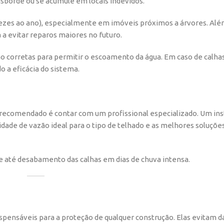
nsborde ou se acumule em locais indevidos.
zes ao ano), especialmente em imóveis próximos a árvores. Além
a a evitar reparos maiores no futuro.
o corretas para permitir o escoamento da água. Em caso de calha
 a eficácia do sistema.
s recomendado é contar com um profissional especializado. Um ins
cidade de vazão ideal para o tipo de telhado e as melhores soluçõe
s e até desabamento das calhas em dias de chuva intensa.
spensáveis para a proteção de qualquer construção. Elas evitam 