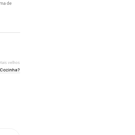
ema de
Mais velhos
 Cozinha?