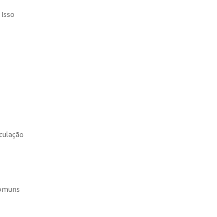
 Isso
rculação
comuns