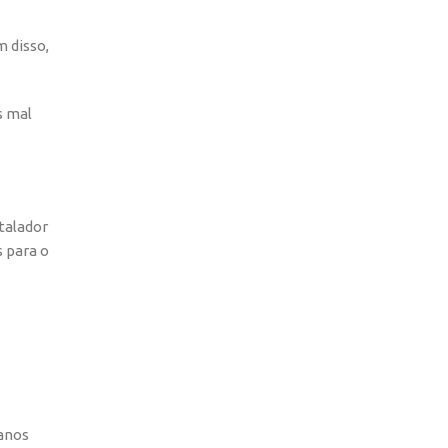
 disso,
s mal
talador
s para o
danos