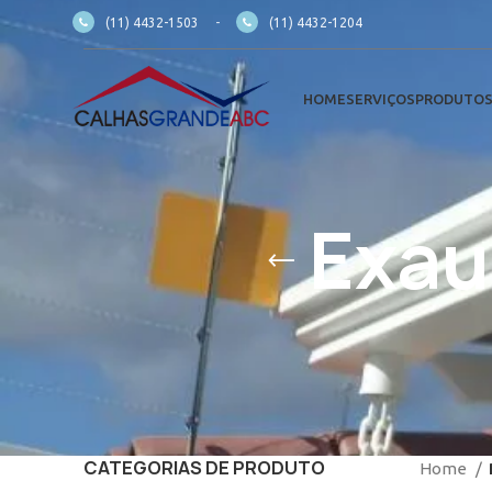
(11) 4432-1503
-
(11) 4432-1204
HOME
SERVIÇOS
PRODUTO
Exau
CATEGORIAS DE PRODUTO
Home