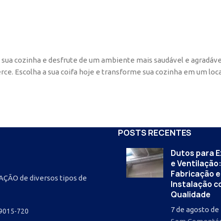
a sua cozinha e desfrute de um ambiente mais saudável e agradáve
e. Escolha a sua coifa hoje e transforme sua cozinha em um local 
POSTS RECENTES
Dutos para 
e Ventilação
Fabricação e
ÇÃO de diversos tipos de
Instalação 
Qualidade
7 de agosto de
 09015-720