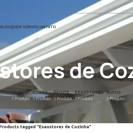
S
BLOG
QUEM SOMOS
CONTATO
stores de Co
CALHAS
COIFAS
DUTOS
EXAUSTORES
RUFOS
1 Produto
1 Produto
1 Produto
1 Produto
1 Produto
Products tagged “Exaustores de Cozinha”