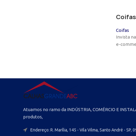
Coifas
Coifas
Invista n
e-commerc
Atuamos no ramo da INDÚSTRIA, COMÉRCIO E INSTALA
produtos,
Endereço: R. Marília, 145 - Vila Vilma, Santo André - SP,