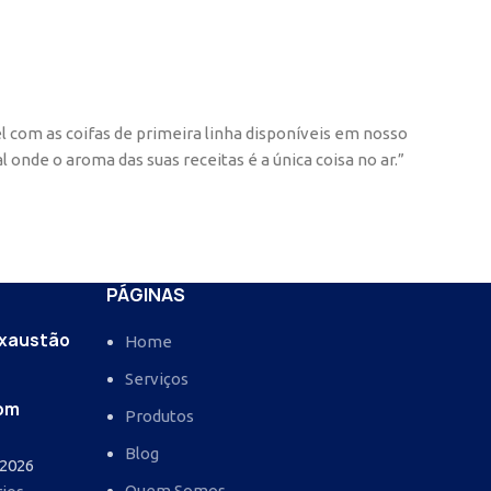
l com as coifas de primeira linha disponíveis em nosso
onde o aroma das suas receitas é a única coisa no ar.”
PÁGINAS
Exaustão
Home
:
Serviços
com
Produtos
Blog
 2026
Quem Somos